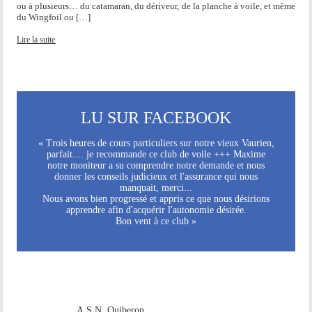
ou à plusieurs… du catamaran, du dériveur, de la planche à voile, et même
du Wingfoil ou […]
Lire la suite
LU SUR FACEBOOK
« Trois heures de cours particuliers sur notre vieux Vaurien,
parfait.... je recommande ce club de voile +++ Maxime
notre moniteur a su comprendre notre demande et nous
donner les conseils judicieux et l'assurance qui nous
manquait, merci...
Nous avons bien progressé et appris ce que nous désirions
apprendre afin d'acquérir l'autonomie désirée.
Bon vent à ce club »
A.S.N. Quiberon