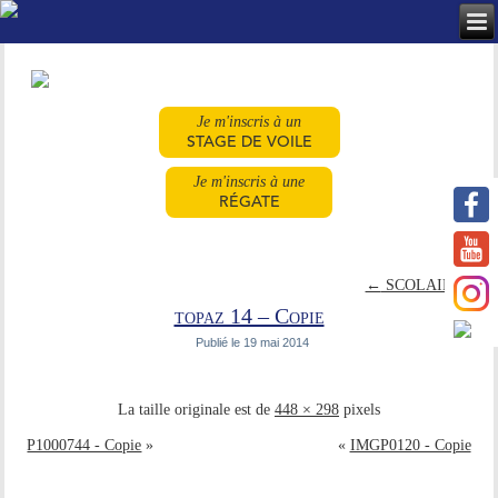
Je m'inscris à un
STAGE DE VOILE
Je m'inscris à une
RÉGATE
←
SCOLAIRES
topaz 14 – Copie
Publié le
19 mai 2014
La taille originale est de
448 × 298
pixels
P1000744 - Copie
»
«
IMGP0120 - Copie