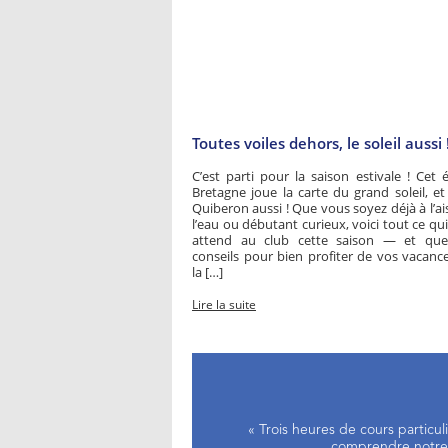
Toutes voiles dehors, le soleil aussi 
C’est parti pour la saison estivale ! Cet é
Bretagne joue la carte du grand soleil, et
Quiberon aussi ! Que vous soyez déjà à l’ai
l’eau ou débutant curieux, voici tout ce qu
attend au club cette saison — et que
conseils pour bien profiter de vos vacanc
la […]
Lire la suite
« Trois heures de cours particu
comprendre notre d