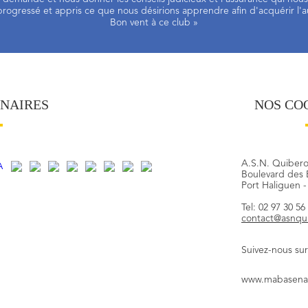
rogressé et appris ce que nous désirions apprendre afin d'acquérir l'
Bon vent à ce club »
ENAIRES
NOS CO
A.S.N. Quiber
Boulevard des 
Port Haliguen 
Tel: 02 97 30 56
contact@asnqu
Suivez-nous sur
www.mabasenau