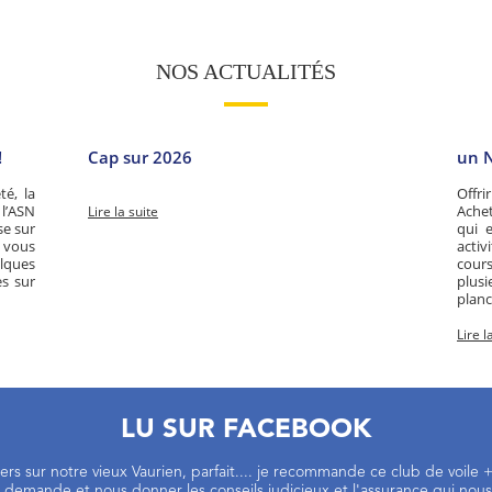
NOS ACTUALITÉS
!
Cap sur 2026
un N
té, la
Offri
 l’ASN
Achet
Lire la suite
se sur
qui e
i vous
activ
lques
cour
es sur
plus
planc
Lire l
LU SUR FACEBOOK
liers sur notre vieux Vaurien, parfait.... je recommande ce club de voil
emande et nous donner les conseils judicieux et l'assurance qui nous