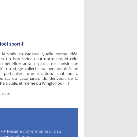
oël sportif
r la voile en cadeau! Quelle bonne idée!
ez un bon cadeau sur notre site, et celui
n bénéficie aura le plaisir de choisir son
ité: un stage collectif ou personnalisé, un
s particulier, une location, seul ou à
ieurs… du catamaran, du dériveur, de la
he à voile, et même du Wingfoil ou […]
a suite
e +++ Maxime notre moniteur a su
 manquait, merci...