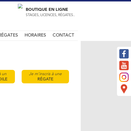
BOUTIQUE EN LIGNE
STAGES, LICENCES, RÉGATES..
RÉGATES
HORAIRES
CONTACT
r
à un
Je m'inscris à une
OILE
RÉGATE