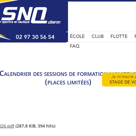
ÉCOLE
CLUB
FLOTTE
FAQ
Calendrier des sessions de formation moniteu
Je m'inscris 
(places limitées)
STAGE DE V
(287,8 KiB, 394 hits)
26.pdf