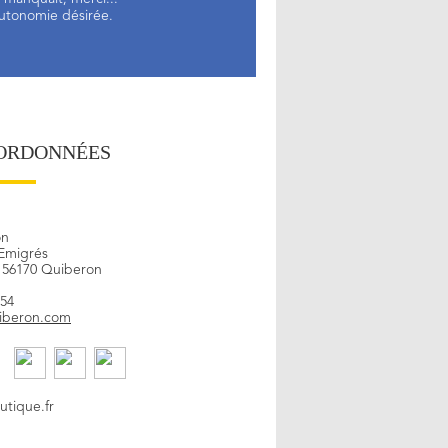
autonomie désirée.
ORDONNÉES
on
Emigrés
- 56170 Quiberon
 54
iberon.com
tique.fr