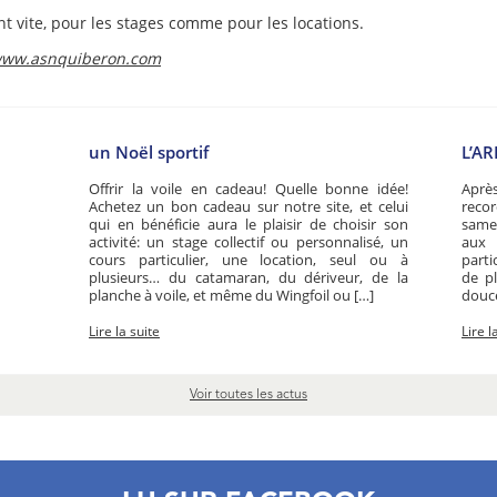
ent vite, pour les stages comme pour les locations.
ww.asnquiberon.com
un Noël sportif
L’A
Offrir la voile en cadeau! Quelle bonne idée!
Après
Achetez un bon cadeau sur notre site, et celui
reco
qui en bénéficie aura le plaisir de choisir son
samed
activité: un stage collectif ou personnalisé, un
aux 
cours particulier, une location, seul ou à
parti
plusieurs… du catamaran, du dériveur, de la
de pl
planche à voile, et même du Wingfoil ou […]
douce
Lire la suite
Lire l
Voir toutes les actus