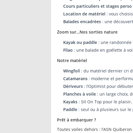
Cours particuliers et stages perso
Location de matériel
: vous choisis
Balades encadrées
: une découverte
Zoom sur…Nos sorties nature
Kayak ou paddle
: une randonnée d
Filao
: une balade en goélette à voil
Notre matériel
Wingfoil
: du matériel dernier cri 
Catamarans
: moderne et performan
Dériveurs
: l’Optimist pour débuter
Planches à voile
: un large choix, d
Kayaks
: Sit On Top pour le plaisi
Paddle
: seul ou à plusieurs sur le
Prêt à embarquer ?
Toutes voiles dehors : l’ASN Quiberon 