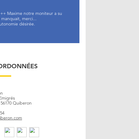
e +++ Maxime notre moniteur a su
 manquait, merci...
autonomie désirée.
ORDONNÉES
on
Emigrés
- 56170 Quiberon
 54
iberon.com