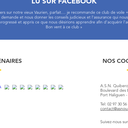
LU SUR FACEBOOK
liers sur notre vieux Vaurien, parfait.... je recommande ce club de voil
emande et nous donner les conseils judicieux et l'assurance qui nous
rogressé et appris ce que nous désirions apprendre afin d'acquérir l'
Bon vent à ce club »
ENAIRES
NOS CO
A.S.N. Quiber
Boulevard des 
Port Haliguen 
Tel: 02 97 30 56
contact@asnqu
Suivez-nous sur