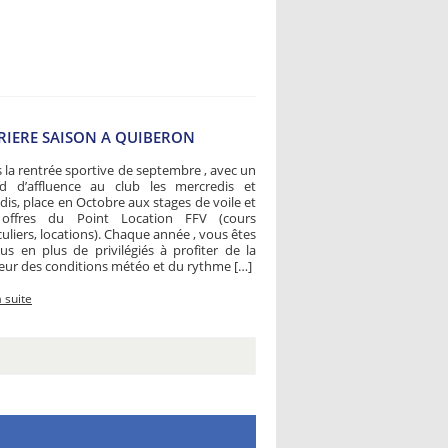
RRIERE SAISON A QUIBERON
 la rentrée sportive de septembre , avec un
rd d’affluence au club les mercredis et
is, place en Octobre aux stages de voile et
offres du Point Location FFV (cours
culiers, locations). Chaque année , vous êtes
us en plus de privilégiés à profiter de la
ur des conditions météo et du rythme […]
a suite