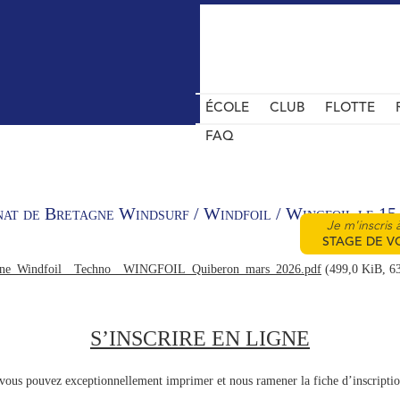
ÉCOLE
CLUB
FLOTTE
FAQ
at de Bretagne Windsurf / Windfoil / Wingfoil le 15
Je m'inscris 
STAGE DE V
gne_Windfoil__Techno__WINGFOIL_Quiberon_mars_2026.pdf
(499,0 KiB, 63
S’INSCRIRE EN LIGNE
e, vous pouvez exceptionnellement imprimer et nous ramener la fiche d’inscripti