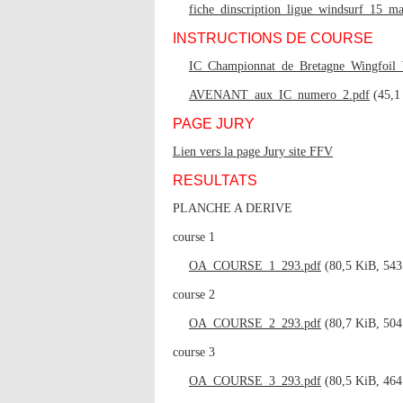
fiche_dinscription_ligue_windsurf_15_m
INSTRUCTIONS DE COURSE
IC_Championnat_de_Bretagne_Wingfoil_
AVENANT_aux_IC_numero_2.pdf
(45,1 
PAGE JURY
Lien vers la page Jury site FFV
RESULTATS
PLANCHE A DERIVE
course 1
OA_COURSE_1_293.pdf
(80,5 KiB, 543 
course 2
OA_COURSE_2_293.pdf
(80,7 KiB, 504 
course 3
OA_COURSE_3_293.pdf
(80,5 KiB, 464 