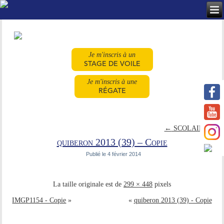
Je m'inscris à un
STAGE DE VOILE
Je m'inscris à une
RÉGATE
←
SCOLAIRES
quiberon 2013 (39) – Copie
Publié le
4 février 2014
La taille originale est de
299 × 448
pixels
IMGP1154 - Copie
»
«
quiberon 2013 (39) - Copie