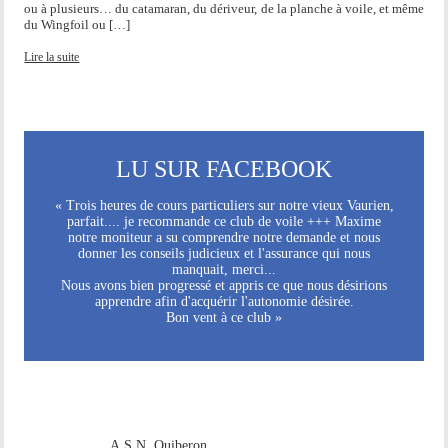
ou à plusieurs… du catamaran, du dériveur, de la planche à voile, et même
du Wingfoil ou […]
Lire la suite
LU SUR FACEBOOK
« Trois heures de cours particuliers sur notre vieux Vaurien,
parfait.... je recommande ce club de voile +++ Maxime
notre moniteur a su comprendre notre demande et nous
donner les conseils judicieux et l'assurance qui nous
manquait, merci...
Nous avons bien progressé et appris ce que nous désirions
apprendre afin d'acquérir l'autonomie désirée.
Bon vent à ce club »
A.S.N. Quiberon