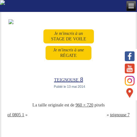
Je m'inscris à un
STAGE DE VOILE
Je m'inscris à une
RÉGATE
teignouse 8
Publié le
13 mai 2014
La taille originale est de
960 × 720
pixels
of 0805 1
»
«
teignouse 7