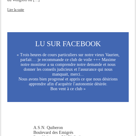
Lire la suite
LU SUR FACEBOOK
« Trois heures de cours particuliers sur notre vieux Vaurien,
parfait.... je recommande ce club de voile +++ Maxime
notre moniteur a su comprendre notre demande et nous
donner les conseils judicieux et l'assurance qui nous
manquait, merci...
Nous avons bien progressé et appris ce que nous désirions
apprendre afin d'acquérir l'autonomie désirée.
Bon vent à ce club »
A.S.N. Quiberon
Boulevard des Emigrés