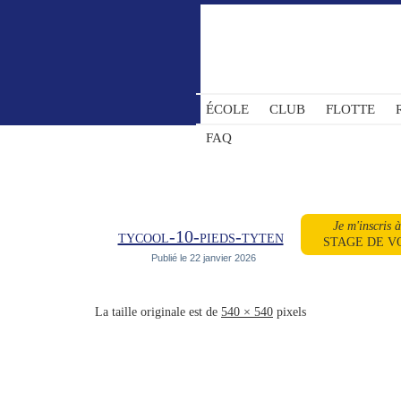
ÉCOLE
CLUB
FLOTTE
FAQ
Je m'inscris 
tycool-10-pieds-tyten
STAGE DE V
Publié le
22 janvier 2026
La taille originale est de
540 × 540
pixels