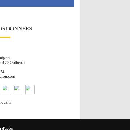
ORDONNÉES
migrés
 56170 Quiberon
 54
beron.com
ique.fr
n d'accès