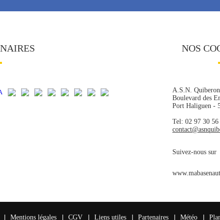
ENAIRES
NOS CO
A.S.N. Quiberon
Boulevard des E
Port Haliguen -
Tel: 02 97 30 56
contact@asnqui
Suivez-nous sur
www.mabasenaut
|
|
|
|
|
|
Mentions légales
CGV
Liens utiles
Partenaires
Météo
Pla