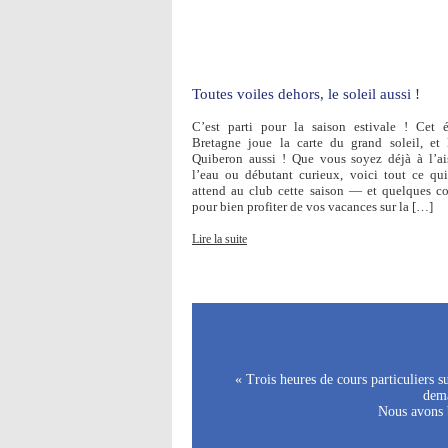
Toutes voiles dehors, le soleil aussi !
C’est parti pour la saison estivale ! Cet é
Bretagne joue la carte du grand soleil, et
Quiberon aussi ! Que vous soyez déjà à l’ai
l’eau ou débutant curieux, voici tout ce qu
attend au club cette saison — et quelques co
pour bien profiter de vos vacances sur la […]
Lire la suite
« Trois heures de cours particuliers 
dema
Nous avons b