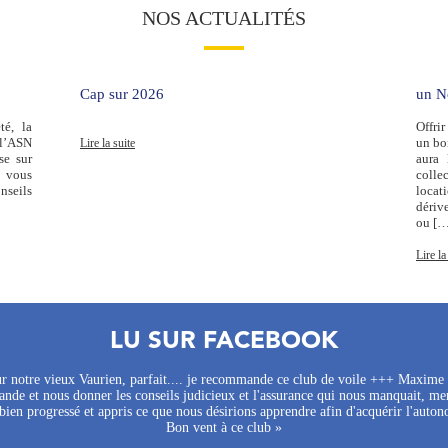
NOS ACTUALITÉS
Cap sur 2026
un No
té, la
Offri
 l’ASN
un bon
Lire la suite
se sur
aura 
i vous
colle
nseils
locat
dériv
ou […
Lire la
LU SUR FACEBOOK
sur notre vieux Vaurien, parfait.... je recommande ce club de voile +++ Maxim
nde et nous donner les conseils judicieux et l'assurance qui nous manquait, mer
ien progressé et appris ce que nous désirions apprendre afin d'acquérir l'auton
Bon vent à ce club »