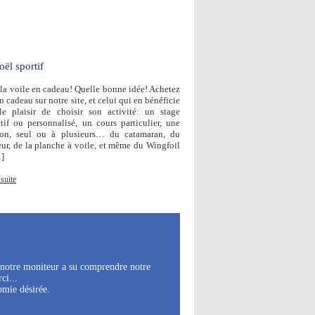
ël sportif
r la voile en cadeau! Quelle bonne idée! Achetez
 cadeau sur notre site, et celui qui en bénéficie
le plaisir de choisir son activité: un stage
ctif ou personnalisé, un cours particulier, une
ion, seul ou à plusieurs… du catamaran, du
eur, de la planche à voile, et même du Wingfoil
]
 suite
e notre moniteur a su comprendre notre
ci...
omie désirée.