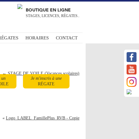
BOUTIQUE EN LIGNE
STAGES, LICENCES, RÉGATES..
RÉGATES
HORAIRES
CONTACT
←
STAGE DE VOILE (Vacances scolaires)
à un
Je m'inscris à une
OILE
RÉGATE
«
Logo_LABEL_FamillePlus_RVB - Copie