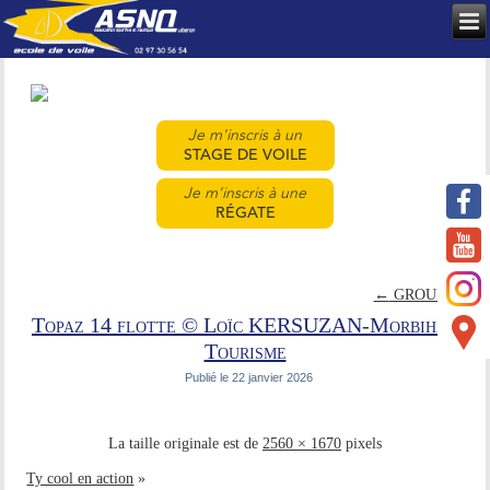
Je m'inscris à un
STAGE DE VOILE
Je m'inscris à une
RÉGATE
←
GROUPES
Topaz 14 flotte © Loïc KERSUZAN-Morbihan
Tourisme
Publié le
22 janvier 2026
La taille originale est de
2560 × 1670
pixels
Ty cool en action
»