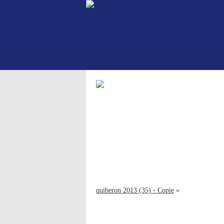
quiberon 2013 (35) - Copie
»