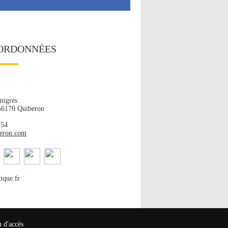
ORDONNÉES
migrés
 56170 Quiberon
 54
beron.com
ique.fr
n d'accès