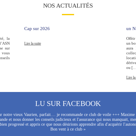
NOS ACTUALITÉS
Cap sur 2026
un No
té, la
Offri
 l’ASN
un bon
Lire la suite
se sur
aura 
i vous
colle
nseils
locat
dériv
ou […
Lire la
LU SUR FACEBOOK
sur notre vieux Vaurien, parfait.... je recommande ce club de voile +++ Maxim
nde et nous donner les conseils judicieux et l'assurance qui nous manquait, mer
ien progressé et appris ce que nous désirions apprendre afin d'acquérir l'auton
Bon vent à ce club »