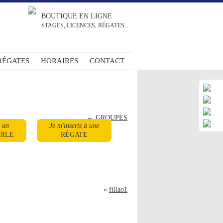
BOUTIQUE EN LIGNE
STAGES, LICENCES, RÉGATES..
RÉGATES
HORAIRES
CONTACT
←
GROUPES
à un
Je m'inscris à une
OILE
RÉGATE
«
fillao1