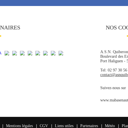
ENAIRES
NOS CO
A.S.N. Quiberon
Boulevard des E
Port Haliguen -
Tel: 02 97 30 56
contact@asnqui
Suivez-nous sur
www.mabasenaut
|
|
|
|
|
|
Mentions légales
CGV
Liens utiles
Partenaires
Météo
Pla