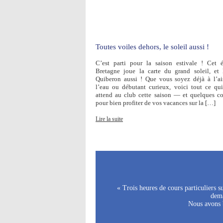
Toutes voiles dehors, le soleil aussi !
C’est parti pour la saison estivale ! Cet é
Bretagne joue la carte du grand soleil, et
Quiberon aussi ! Que vous soyez déjà à l’ai
l’eau ou débutant curieux, voici tout ce qu
attend au club cette saison — et quelques co
pour bien profiter de vos vacances sur la […]
Lire la suite
« Trois heures de cours particuliers 
dema
Nous avons b