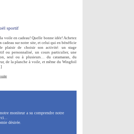
ël sportif
r la voile en cadeau! Quelle bonne idée! Achetez
 cadeau sur notre site, et celui qui en bénéficie
le plaisir de choisir son activité: un stage
ctif ou personnalisé, un cours particulier, une
ion, seul ou à plusieurs… du catamaran, du
eur, de la planche à voile, et même du Wingfoil
]
 suite
e notre moniteur a su comprendre notre
ci...
omie désirée.