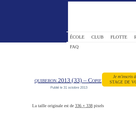
ÉCOLE
CLUB
FLOTTE
FAQ
Je m'inscris 
quiberon 2013 (33) – Copie
STAGE DE V
Publié le
31 octobre 2013
La taille originale est de
336 × 338
pixels