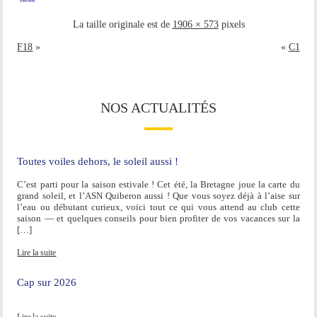
La taille originale est de
1906 × 573
pixels
F18
»
«
C1
NOS ACTUALITÉS
Toutes voiles dehors, le soleil aussi !
C’est parti pour la saison estivale ! Cet été, la Bretagne joue la carte du
grand soleil, et l’ASN Quiberon aussi ! Que vous soyez déjà à l’aise sur
l’eau ou débutant curieux, voici tout ce qui vous attend au club cette
saison — et quelques conseils pour bien profiter de vos vacances sur la
[…]
Lire la suite
Cap sur 2026
Lire la suite