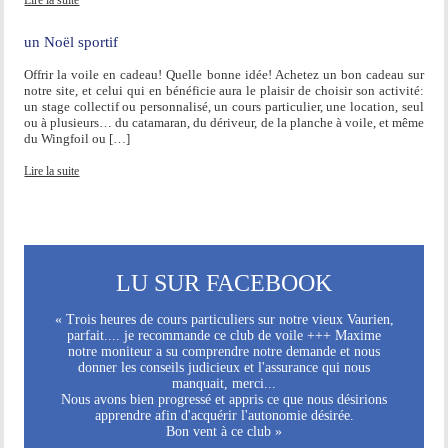
un Noël sportif
Offrir la voile en cadeau! Quelle bonne idée! Achetez un bon cadeau sur
notre site, et celui qui en bénéficie aura le plaisir de choisir son activité:
un stage collectif ou personnalisé, un cours particulier, une location, seul
ou à plusieurs… du catamaran, du dériveur, de la planche à voile, et même
du Wingfoil ou […]
Lire la suite
LU SUR FACEBOOK
« Trois heures de cours particuliers sur notre vieux Vaurien,
parfait.... je recommande ce club de voile +++ Maxime
notre moniteur a su comprendre notre demande et nous
donner les conseils judicieux et l'assurance qui nous
manquait, merci...
Nous avons bien progressé et appris ce que nous désirions
apprendre afin d'acquérir l'autonomie désirée.
Bon vent à ce club »