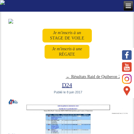
Je m'inscris à un
STAGE DE VOILE
Je m'inscris à une
RÉGATE
←
Résultats Raid de Quiberon 2017
D24
Publié le
8 juin 2017