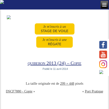
Je m'inscris à un
STAGE DE VOILE
Je m'inscris à une
RÉGATE
quiberon 2013 (24) – Copie
Publié le
11 avril 2014
La taille originale est de
299 × 448
pixels
DSCF7880 - Copie
»
«
Port Pratique