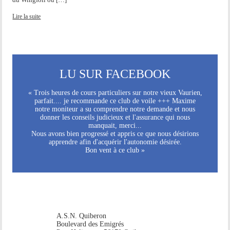
Lire la suite
LU SUR FACEBOOK
« Trois heures de cours particuliers sur notre vieux Vaurien,
parfait.... je recommande ce club de voile +++ Maxime
notre moniteur a su comprendre notre demande et nous
donner les conseils judicieux et l'assurance qui nous
manquait, merci...
Nous avons bien progressé et appris ce que nous désirions
apprendre afin d'acquérir l'autonomie désirée.
Bon vent à ce club »
A.S.N. Quiberon
Boulevard des Emigrés