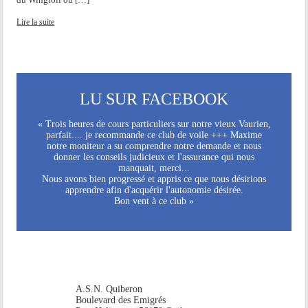
Lire la suite
LU SUR FACEBOOK
« Trois heures de cours particuliers sur notre vieux Vaurien,
parfait.... je recommande ce club de voile +++ Maxime
notre moniteur a su comprendre notre demande et nous
donner les conseils judicieux et l'assurance qui nous
manquait, merci...
Nous avons bien progressé et appris ce que nous désirions
apprendre afin d'acquérir l'autonomie désirée.
Bon vent à ce club »
A.S.N. Quiberon
Boulevard des Emigrés