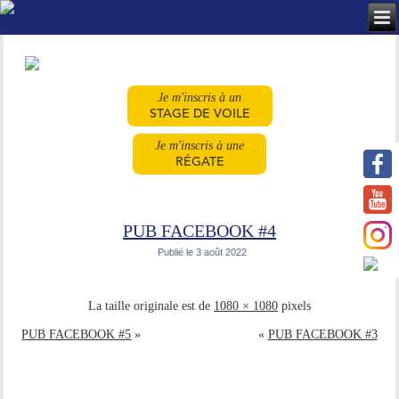
Je m'inscris à un
STAGE DE VOILE
Je m'inscris à une
RÉGATE
PUB FACEBOOK #4
Publié le
3 août 2022
La taille originale est de
1080 × 1080
pixels
PUB FACEBOOK #5
»
«
PUB FACEBOOK #3