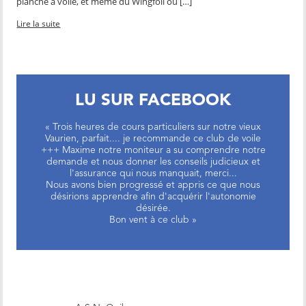
planche à voile, et même du Wingfoil ou […]
Lire la suite
LU SUR FACEBOOK
« Trois heures de cours particuliers sur notre vieux
Vaurien, parfait.... je recommande ce club de voile
+++ Maxime notre moniteur a su comprendre notre
demande et nous donner les conseils judicieux et
l'assurance qui nous manquait, merci...
Nous avons bien progressé et appris ce que nous
désirions apprendre afin d'acquérir l'autonomie
désirée.
Bon vent à ce club »