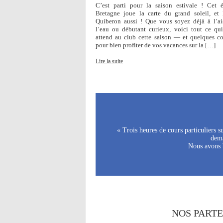
C’est parti pour la saison estivale ! Cet é
Bretagne joue la carte du grand soleil, et
Quiberon aussi ! Que vous soyez déjà à l’ai
l’eau ou débutant curieux, voici tout ce qu
attend au club cette saison — et quelques co
pour bien profiter de vos vacances sur la […]
Lire la suite
« Trois heures de cours particuliers 
dema
Nous avons b
NOS PART