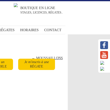
BOUTIQUE EN LIGNE
STAGES, LICENCES, RÉGATES..
RÉGATES
HORAIRES
CONTACT
←
MOUSSAILLONS
à un
Je m'inscris à une
OILE
RÉGATE