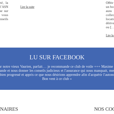
té, la
Offri
 l’ASN
un bon
Lire la suite
se sur
aura 
i vous
colle
nseils
locat
dériv
ou […
Lire la
LU SUR FACEBOOK
sur notre vieux Vaurien, parfait.... je recommande ce club de voile +++ Maxim
nde et nous donner les conseils judicieux et l'assurance qui nous manquait, mer
ien progressé et appris ce que nous désirions apprendre afin d'acquérir l'auton
Bon vent à ce club »
ENAIRES
NOS CO