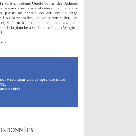
r la voile en cadeau! Quelle bonne idée! Achetez
 cadeau sur notre site, et celui qui en bénéficie
le plaisir de choisir son activité: un stage
ctif ou personnalisé, un cours particulier, une
ion, seul ou à plusieurs… du catamaran, du
eur, de la planche à voile, et même du Wingfoil
]
 suite
e notre moniteur a su comprendre notre
ci...
omie désirée.
ORDONNÉES