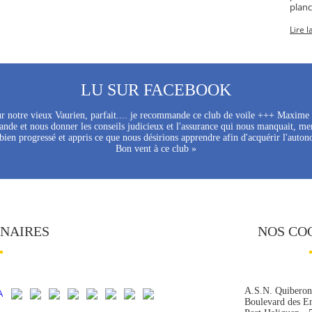
planc
Lire l
LU SUR FACEBOOK
sur notre vieux Vaurien, parfait.... je recommande ce club de voile +++ Maxim
nde et nous donner les conseils judicieux et l'assurance qui nous manquait, mer
ien progressé et appris ce que nous désirions apprendre afin d'acquérir l'auton
Bon vent à ce club »
ENAIRES
NOS CO
A.S.N. Quiberon
Boulevard des E