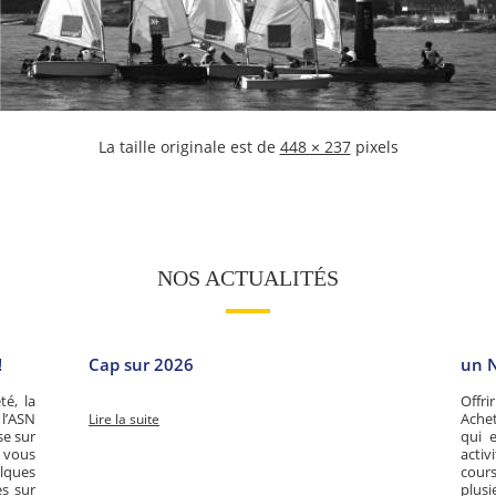
La taille originale est de
448 × 237
pixels
NOS ACTUALITÉS
!
Cap sur 2026
un N
té, la
Offri
 l’ASN
Achet
Lire la suite
se sur
qui e
i vous
activ
lques
cour
es sur
plus