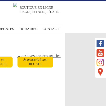
BOUTIQUE EN LIGNE
STAGES, LICENCES, RÉGATES..
RÉGATES
HORAIRES
CONTACT
←
archives anciens articles
à un
Je m'inscris à une
OILE
RÉGATE