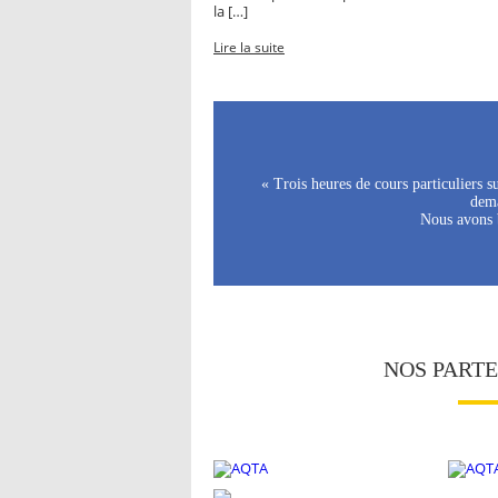
la […]
Lire la suite
« Trois heures de cours particuliers 
dema
Nous avons b
NOS PART