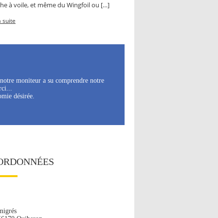
he à voile, et même du Wingfoil ou […]
a suite
e notre moniteur a su comprendre notre
ci...
omie désirée.
ORDONNÉES
migrés