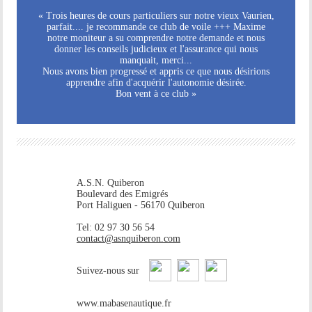
« Trois heures de cours particuliers sur notre vieux Vaurien,
parfait.... je recommande ce club de voile +++ Maxime
notre moniteur a su comprendre notre demande et nous
donner les conseils judicieux et l'assurance qui nous
manquait, merci...
Nous avons bien progressé et appris ce que nous désirions
apprendre afin d'acquérir l'autonomie désirée.
Bon vent à ce club »
A.S.N. Quiberon
Boulevard des Emigrés
Port Haliguen - 56170 Quiberon
Tel: 02 97 30 56 54
contact@asnquiberon.com
Suivez-nous sur
www.mabasenautique.fr