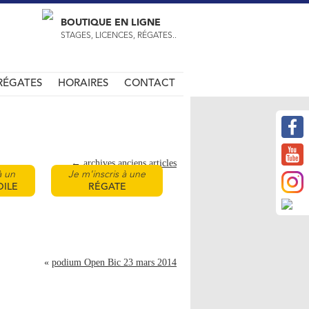
BOUTIQUE EN LIGNE
STAGES, LICENCES, RÉGATES..
RÉGATES
HORAIRES
CONTACT
←
archives anciens articles
à un
Je m'inscris à une
OILE
RÉGATE
«
podium Open Bic 23 mars 2014