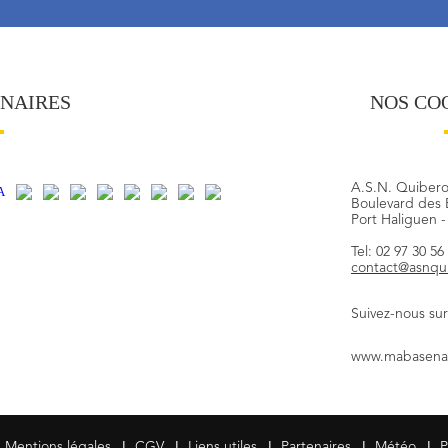
ENAIRES
NOS CO
A.S.N. Quiber
Boulevard des 
Port Haliguen 
Tel: 02 97 30 56
contact@asnqu
Suivez-nous sur
www.mabasenau
|
|
|
|
|
Mentions légales
CGV
Liens utiles
Partenaires
Météo
P