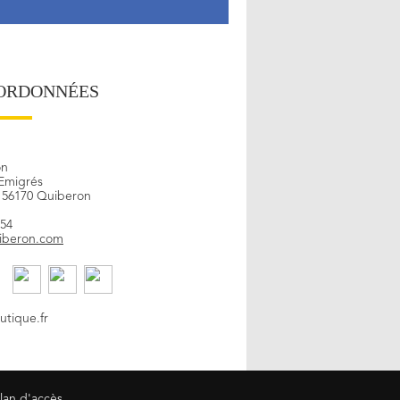
ORDONNÉES
on
Emigrés
- 56170 Quiberon
 54
iberon.com
tique.fr
lan d'accès