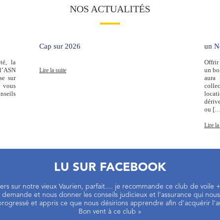
NOS ACTUALITÉS
Cap sur 2026
un No
té, la
Offri
 l’ASN
un bon
Lire la suite
se sur
aura 
i vous
colle
nseils
locat
dériv
ou […
Lire la
LU SUR FACEBOOK
liers sur notre vieux Vaurien, parfait.... je recommande ce club de voil
emande et nous donner les conseils judicieux et l'assurance qui nous
rogressé et appris ce que nous désirions apprendre afin d'acquérir l'
Bon vent à ce club »