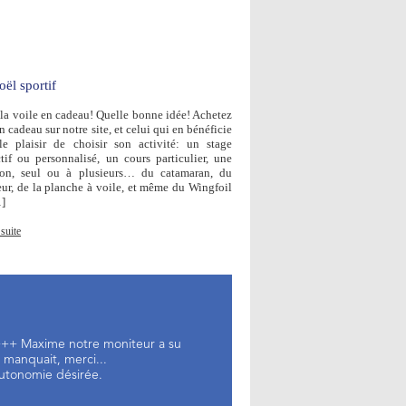
ël sportif
r la voile en cadeau! Quelle bonne idée! Achetez
 cadeau sur notre site, et celui qui en bénéficie
le plaisir de choisir son activité: un stage
ctif ou personnalisé, un cours particulier, une
ion, seul ou à plusieurs… du catamaran, du
eur, de la planche à voile, et même du Wingfoil
]
 suite
e +++ Maxime notre moniteur a su
 manquait, merci...
autonomie désirée.