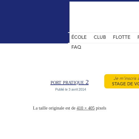
ÉCOLE
CLUB
FLOTTE
FAQ
Je m'inscris 
port pratique 2
STAGE DE V
Publié le
3 avril 2014
La taille originale est de
410 × 405
pixels