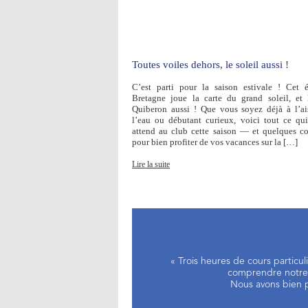
Toutes voiles dehors, le soleil aussi !
C’est parti pour la saison estivale ! Cet é
Bretagne joue la carte du grand soleil, et
Quiberon aussi ! Que vous soyez déjà à l’ai
l’eau ou débutant curieux, voici tout ce qu
attend au club cette saison — et quelques co
pour bien profiter de vos vacances sur la […]
Lire la suite
« Trois heures de cours particu
comprendre notre d
Nous avons bien p