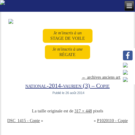
Je m'inscris à un
STAGE DE VOILE
Je m'inscris à une
RÉGATE
←
archives anciens articles
national-2014-vaurien (3) – Copie
Publié le
26 août 2014
La taille originale est de
317 × 448
pixels
DSC_1415 - Copie
»
«
P1020110 - Copie