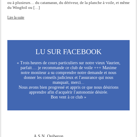
ou à plusieurs… du catamaran, du dériveur, de la planche à voile, et même
du Wingfoil ou […]
Lire la suite
LU SUR FACEBOOK
« Trois heures de cours particuliers sur notre vieux Vaurien,
parfait.... je recommande ce club de voile +++ Maxime
notre moniteur a su comprendre notre demande et nous
donner les conseils judicieux et l'assurance qui nous
manquait, merci...
Nous avons bien progressé et appris ce que nous désirions
apprendre afin d'acquérir l'autonomie désirée.
Bon vent à ce club »
A.S.N. Quiberon