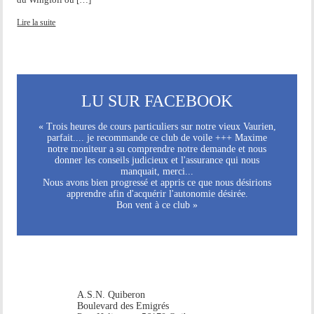
Lire la suite
LU SUR FACEBOOK
« Trois heures de cours particuliers sur notre vieux Vaurien,
parfait.... je recommande ce club de voile +++ Maxime
notre moniteur a su comprendre notre demande et nous
donner les conseils judicieux et l'assurance qui nous
manquait, merci...
Nous avons bien progressé et appris ce que nous désirions
apprendre afin d'acquérir l'autonomie désirée.
Bon vent à ce club »
A.S.N. Quiberon
Boulevard des Emigrés