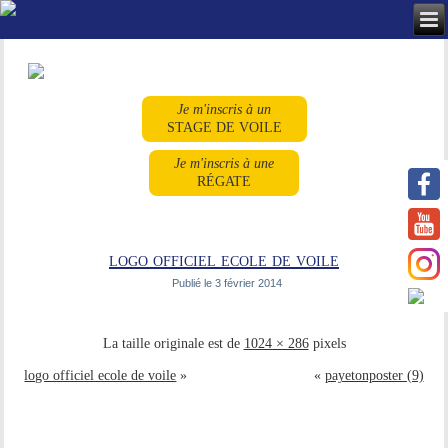
Je m'inscris à un
STAGE DE VOILE
Je m'inscris à une
RÉGATE
logo officiel ecole de voile
Publié le
3 février 2014
La taille originale est de
1024 × 286
pixels
logo officiel ecole de voile
»
«
payetonposter (9)