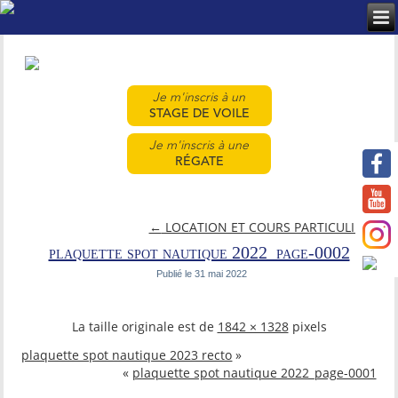
Je m'inscris à un
STAGE DE VOILE
Je m'inscris à une
RÉGATE
←
LOCATION ET COURS PARTICULIERS
plaquette spot nautique 2022_page-0002
Publié le
31 mai 2022
La taille originale est de
1842 × 1328
pixels
plaquette spot nautique 2023 recto
»
«
plaquette spot nautique 2022_page-0001