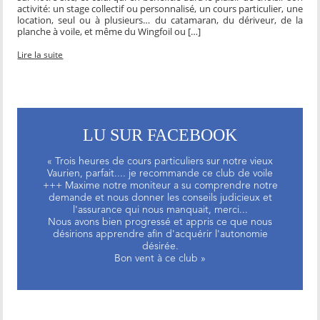
activité: un stage collectif ou personnalisé, un cours particulier, une
location, seul ou à plusieurs… du catamaran, du dériveur, de la
planche à voile, et même du Wingfoil ou […]
Lire la suite
LU SUR FACEBOOK
« Trois heures de cours particuliers sur notre vieux
Vaurien, parfait.... je recommande ce club de voile
+++ Maxime notre moniteur a su comprendre notre
demande et nous donner les conseils judicieux et
l'assurance qui nous manquait, merci...
Nous avons bien progressé et appris ce que nous
désirions apprendre afin d'acquérir l'autonomie
désirée.
Bon vent à ce club »