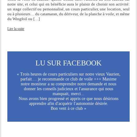
notre site, et celui qui en bénéficie aura le plaisir de choisir son activité:
un stage collectif ou personnalisé, un cours particulier, une location, seul
ou à plusieurs… du catamaran, du dériveur, de la planche à voile, et même
du Wingfoil ou […]
Lire la suite
LU SUR FACEBOOK
« Trois heures de cours particuliers sur notre vieux Vaurien,
parfait.... je recommande ce club de voile +++ Maxime
notre moniteur a su comprendre notre demande et nous
donner les conseils judicieux et l'assurance qui nous
manquait, merci...
Nous avons bien progressé et appris ce que nous désirions
apprendre afin d'acquérir l'autonomie désirée.
Bon vent à ce club »