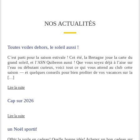
NOS ACTUALITÉS
Toutes voiles dehors, le soleil aussi !
C’est parti pour la saison estivale ! Cet été, la Bretagne joue la carte du
grand soleil, et l’ASN Quiberon aussi ! Que vous soyez déjà à l’aise sur
l’eau ou débutant curieux, voici tout ce qui vous attend au club cette
saison — et quelques conseils pour bien profiter de vos vacances sur la
[…]
Lire la suite
Cap sur 2026
Lire la suite
un Noël sportif
Offrir la voile en cadeau! Quelle bonne idée! Achetez un bon cadeau sur