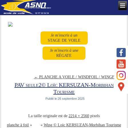
Je m'inscris à un
STAGE DE VOILE
Je m'inscris à une
RÉGATE
←
PLANCHE A VOILE / WINDFOIL / WINGFOIL
PAV seule2© Loïc KERSUZAN-Morbihan
Tourisme
Publié le
26 septembre 2025
La taille originale est de
2214 × 2560
pixels
planche à foil
»
«
Wing © Loïc KERSUZAN-Morbihan Tourisme