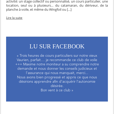
activité: un stage collectif ou personnalisé, un cours particulier, une
location, seul ou à plusieurs… du catamaran, du dériveur, de la
planche à voile, et même du Wingfoil ou […]
Lire la suite
LU SUR FACEBOOK
« Trois heures de cours particuliers sur notre vieux
Vaurien, parfait.... je recommande ce club de voile
+++ Maxime notre moniteur a su comprendre notre
demande et nous donner les conseils judicieux et
l'assurance qui nous manquait, merci...
Nous avons bien progressé et appris ce que nous
désirions apprendre afin d'acquérir l'autonomie
désirée.
Bon vent à ce club »