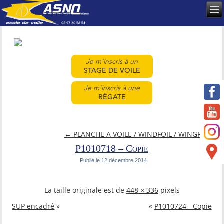
Je m'inscris à un
STAGE DE VOILE
Je m'inscris à une
RÉGATE
←
PLANCHE A VOILE / WINDFOIL / WINGFOIL
P1010718 – Copie
Publié le
12 décembre 2014
La taille originale est de
448 × 336
pixels
SUP encadré
»
«
P1010724 - Copie