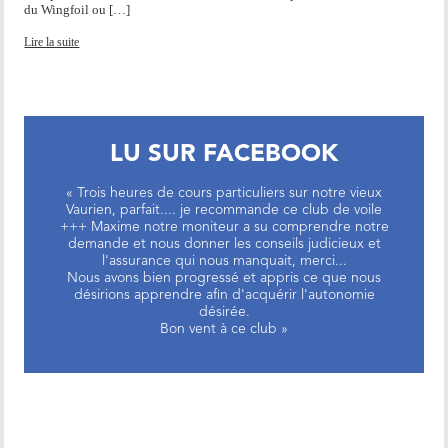
du Wingfoil ou […]
Lire la suite
LU SUR FACEBOOK
« Trois heures de cours particuliers sur notre vieux
Vaurien, parfait.... je recommande ce club de voile
+++ Maxime notre moniteur a su comprendre notre
demande et nous donner les conseils judicieux et
l'assurance qui nous manquait, merci...
Nous avons bien progressé et appris ce que nous
désirions apprendre afin d'acquérir l'autonomie
désirée.
Bon vent à ce club »