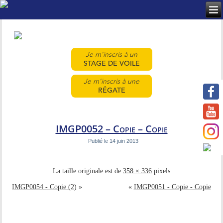
Je m'inscris à un
STAGE DE VOILE
Je m'inscris à une
RÉGATE
IMGP0052 – Copie – Copie
Publié le
14 juin 2013
La taille originale est de
358 × 336
pixels
IMGP0054 - Copie (2)
»
«
IMGP0051 - Copie - Copie