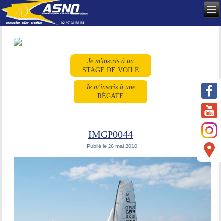
Je m'inscris à un
STAGE DE VOILE
Je m'inscris à une
RÉGATE
IMGP0044
Publié le
26 mai 2010