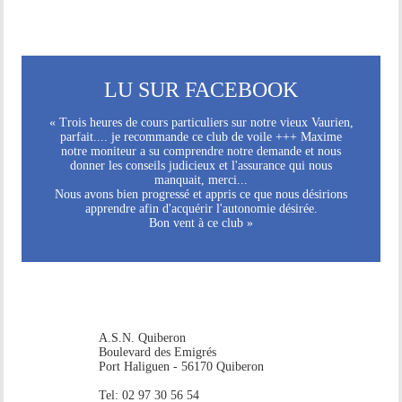
LU SUR FACEBOOK
« Trois heures de cours particuliers sur notre vieux Vaurien,
parfait.... je recommande ce club de voile +++ Maxime
notre moniteur a su comprendre notre demande et nous
donner les conseils judicieux et l'assurance qui nous
manquait, merci...
Nous avons bien progressé et appris ce que nous désirions
apprendre afin d'acquérir l'autonomie désirée.
Bon vent à ce club »
A.S.N. Quiberon
Boulevard des Emigrés
Port Haliguen - 56170 Quiberon
Tel: 02 97 30 56 54