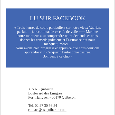
LU SUR FACEBOOK
« Trois heures de cours particuliers sur notre vieux Vaurien,
parfait.... je recommande ce club de voile +++ Maxime
notre moniteur a su comprendre notre demande et nous
donner les conseils judicieux et l'assurance qui nous
manquait, merci...
Nous avons bien progressé et appris ce que nous désirions
apprendre afin d'acquérir l'autonomie désirée.
Bon vent à ce club »
A.S.N. Quiberon
Boulevard des Emigrés
Port Haliguen - 56170 Quiberon
Tel: 02 97 30 56 54
contact@asnquiberon.com