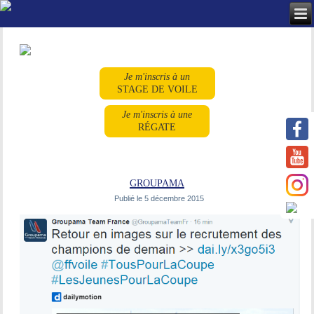
Je m'inscris à un
STAGE DE VOILE
Je m'inscris à une
RÉGATE
groupama
Publié le
5 décembre 2015