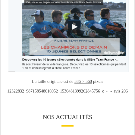
La taille originale est de
586 × 560
pixels
12322832_987158548016952_1530481399262845756_o
»
«
avis 206
NOS ACTUALITÉS