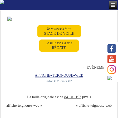
Je m'inscris à un
STAGE DE VOILE
Je m'inscris à une
RÉGATE
←
ÉVÈNEMENTS
affiche-teignouse-web
Publié le
11 mars 2015
La taille originale est de
841 × 1192
pixels
affiche-teignouse-web
»
«
affiche-teignouse-web