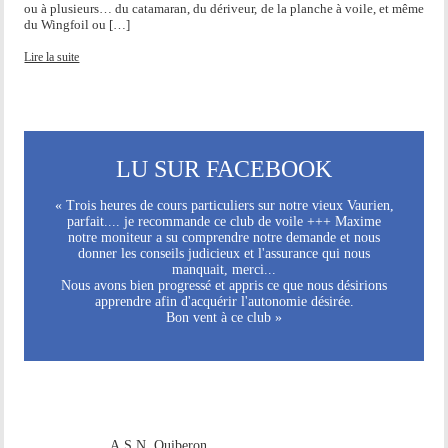
ou à plusieurs… du catamaran, du dériveur, de la planche à voile, et même
du Wingfoil ou […]
Lire la suite
LU SUR FACEBOOK
« Trois heures de cours particuliers sur notre vieux Vaurien,
parfait.... je recommande ce club de voile +++ Maxime
notre moniteur a su comprendre notre demande et nous
donner les conseils judicieux et l'assurance qui nous
manquait, merci...
Nous avons bien progressé et appris ce que nous désirions
apprendre afin d'acquérir l'autonomie désirée.
Bon vent à ce club »
A.S.N. Quiberon