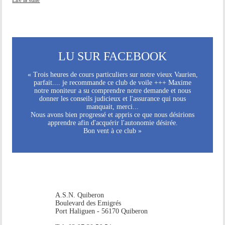
LU SUR FACEBOOK
« Trois heures de cours particuliers sur notre vieux Vaurien,
parfait.... je recommande ce club de voile +++ Maxime
notre moniteur a su comprendre notre demande et nous
donner les conseils judicieux et l'assurance qui nous
manquait, merci...
Nous avons bien progressé et appris ce que nous désirions
apprendre afin d'acquérir l'autonomie désirée.
Bon vent à ce club »
A.S.N. Quiberon
Boulevard des Emigrés
Port Haliguen - 56170 Quiberon