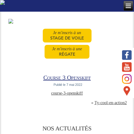
Je m'inscris à un
STAGE DE VOILE
Je m'inscris à une
RÉGATE
Course 3 Openskiff
Publié le
7 mai 2022
course-3-openskiff
«
Ty-cool-en-action2
NOS ACTUALITÉS