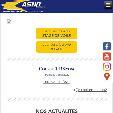
Je m'inscris à un
STAGE DE VOILE
Je m'inscris à une
RÉGATE
Course 1 RSFeva
Publié le
7 mai 2022
course-1-rsfeva
«
Ty-cool-en-action2
NOS ACTUALITÉS