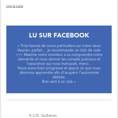
Lire la suite
LU SUR FACEBOOK
« Trois heures de cours particuliers sur notre vieux
Vaurien, parfait.... je recommande ce club de voile
+++ Maxime notre moniteur a su comprendre notre
demande et nous donner les conseils judicieux et
l'assurance qui nous manquait, merci...
Nous avons bien progressé et appris ce que nous
désirions apprendre afin d'acquérir l'autonomie
désirée.
Bon vent à ce club »
A.S.N. Quiberon