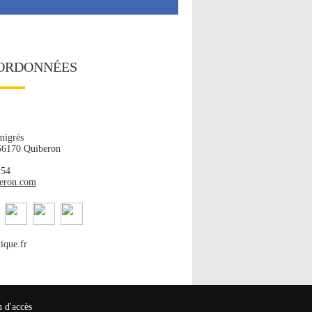
ORDONNÉES
migrés
 56170 Quiberon
 54
beron.com
ique.fr
n d'accès