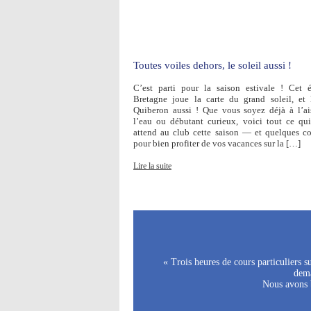
Toutes voiles dehors, le soleil aussi !
C’est parti pour la saison estivale ! Cet é
Bretagne joue la carte du grand soleil, et
Quiberon aussi ! Que vous soyez déjà à l’ai
l’eau ou débutant curieux, voici tout ce qu
attend au club cette saison — et quelques co
pour bien profiter de vos vacances sur la […]
Lire la suite
« Trois heures de cours particuliers 
dema
Nous avons b