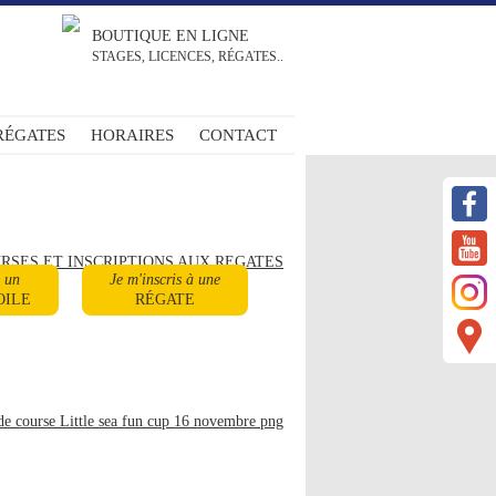
BOUTIQUE EN LIGNE
STAGES, LICENCES, RÉGATES..
RÉGATES
HORAIRES
CONTACT
RSES ET INSCRIPTIONS AUX REGATES
à un
Je m'inscris à une
OILE
RÉGATE
 de course Little sea fun cup 16 novembre png