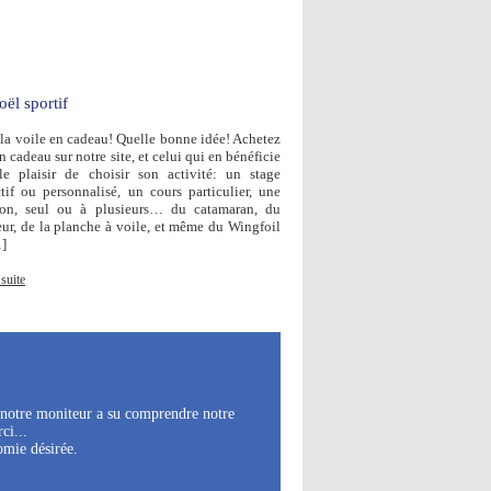
ël sportif
r la voile en cadeau! Quelle bonne idée! Achetez
 cadeau sur notre site, et celui qui en bénéficie
le plaisir de choisir son activité: un stage
ctif ou personnalisé, un cours particulier, une
ion, seul ou à plusieurs… du catamaran, du
eur, de la planche à voile, et même du Wingfoil
]
 suite
e notre moniteur a su comprendre notre
ci...
omie désirée.