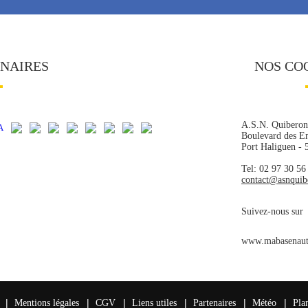
ENAIRES
NOS CO
A.S.N. Quiberon
Boulevard des E
Port Haliguen -
Tel: 02 97 30 56
contact@asnqui
Suivez-nous sur
www.mabasenaut
|
|
|
|
|
|
Mentions légales
CGV
Liens utiles
Partenaires
Météo
Pla