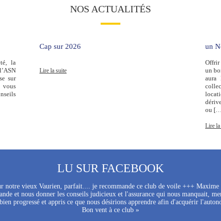
NOS ACTUALITÉS
Cap sur 2026
un No
té, la
Offri
 l’ASN
un bon
Lire la suite
se sur
aura 
i vous
colle
nseils
locat
dériv
ou […
Lire la
LU SUR FACEBOOK
sur notre vieux Vaurien, parfait.... je recommande ce club de voile +++ Maxim
nde et nous donner les conseils judicieux et l'assurance qui nous manquait, mer
ien progressé et appris ce que nous désirions apprendre afin d'acquérir l'auton
Bon vent à ce club »