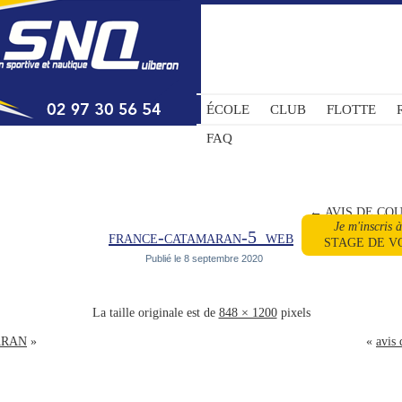
ÉCOLE
CLUB
FLOTTE
FAQ
←
AVIS DE COU
Je m'inscris 
france-catamaran-5_web
STAGE DE V
Publié le
8 septembre 2020
La taille originale est de
848 × 1200
pixels
ARAN
»
«
avis