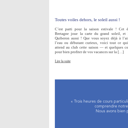
Toutes voiles dehors, le soleil aussi !
C’est parti pour la saison estivale ! Cet é
Bretagne joue la carte du grand soleil, et
Quiberon aussi ! Que vous soyez déjà à l’ai
l’eau ou débutant curieux, voici tout ce qu
attend au club cette saison — et quelques co
pour bien profiter de vos vacances sur la […]
Lire la suite
« Trois heures de cours particu
comprendre notre d
Nous avons bien p