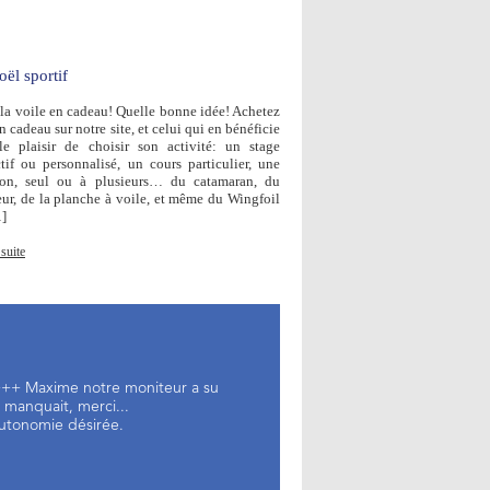
ël sportif
r la voile en cadeau! Quelle bonne idée! Achetez
 cadeau sur notre site, et celui qui en bénéficie
le plaisir de choisir son activité: un stage
ctif ou personnalisé, un cours particulier, une
ion, seul ou à plusieurs… du catamaran, du
eur, de la planche à voile, et même du Wingfoil
]
 suite
e +++ Maxime notre moniteur a su
 manquait, merci...
autonomie désirée.