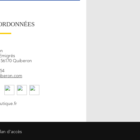
ORDONNÉES
on
Emigrés
- 56170 Quiberon
 54
iberon.com
tique.fr
lan d'accès