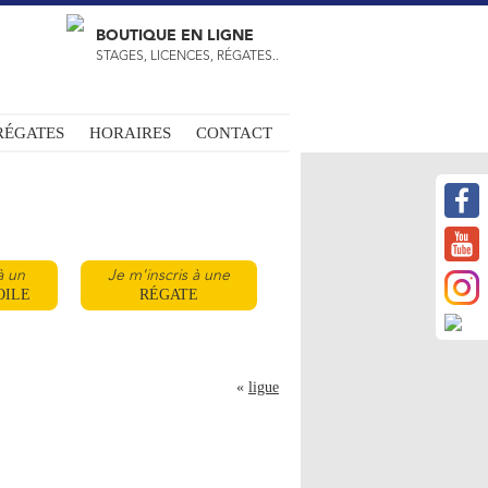
BOUTIQUE EN LIGNE
STAGES, LICENCES, RÉGATES..
RÉGATES
HORAIRES
CONTACT
à un
Je m'inscris à une
OILE
RÉGATE
«
ligue