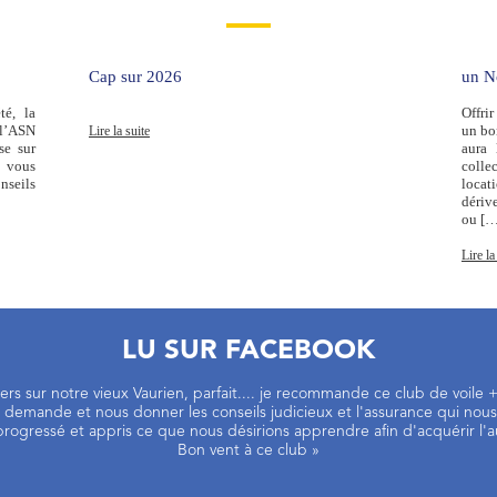
Cap sur 2026
un No
té, la
Offri
 l’ASN
un bon
Lire la suite
se sur
aura 
i vous
colle
nseils
locat
dériv
ou […
Lire la
LU SUR FACEBOOK
liers sur notre vieux Vaurien, parfait.... je recommande ce club de voil
emande et nous donner les conseils judicieux et l'assurance qui nous
rogressé et appris ce que nous désirions apprendre afin d'acquérir l'
Bon vent à ce club »