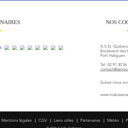
ENAIRES
NOS CO
A.S.N. Quiber
Boulevard des 
Port Haliguen 
Tel: 02 97 30 56
contact@asnqu
Suivez-nous sur
www.mabasenau
|
|
|
|
|
Mentions légales
CGV
Liens utiles
Partenaires
Météo
P