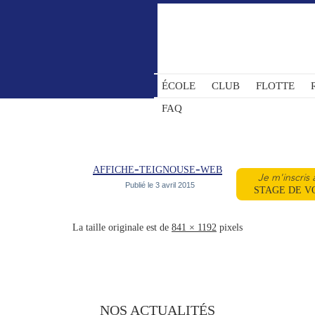
ÉCOLE
CLUB
FLOTTE
FAQ
affiche-teignouse-web
Je m'inscris 
Publié le
3 avril 2015
STAGE DE V
La taille originale est de
841 × 1192
pixels
NOS ACTUALITÉS