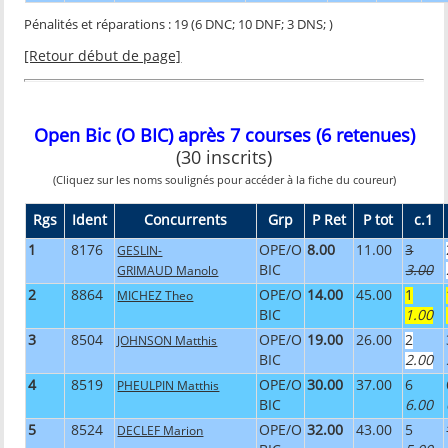
Pénalités et réparations : 19 (6 DNC; 10 DNF; 3 DNS; )
[Retour début de page]
Open Bic (O BIC) après 7 courses (6 retenues)
(30 inscrits)
(Cliquez sur les noms soulignés pour accéder à la fiche du coureur)
Rgs
Ident
Concurrents
Grp
P Ret
P tot
c.1
1
8176
OPE/O
8.00
11.00
3
GESLIN-
BIC
3.00
GRIMAUD Manolo
2
8864
OPE/O
14.00
45.00
1
MICHEZ Theo
BIC
1.00
3
8504
OPE/O
19.00
26.00
2
JOHNSON Matthis
BIC
2.00
4
8519
OPE/O
30.00
37.00
6
PHEULPIN Matthis
BIC
6.00
5
8524
OPE/O
32.00
43.00
5
DECLEF Marion