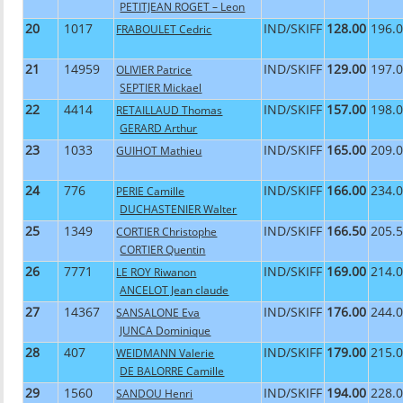
PETITJEAN ROGET – Leon
20
1017
IND/SKIFF
128.00
196.
FRABOULET Cedric
21
14959
IND/SKIFF
129.00
197.
OLIVIER Patrice
SEPTIER Mickael
22
4414
IND/SKIFF
157.00
198.
RETAILLAUD Thomas
GERARD Arthur
23
1033
IND/SKIFF
165.00
209.
GUIHOT Mathieu
24
776
IND/SKIFF
166.00
234.
PERIE Camille
DUCHASTENIER Walter
25
1349
IND/SKIFF
166.50
205.
CORTIER Christophe
CORTIER Quentin
26
7771
IND/SKIFF
169.00
214.
LE ROY Riwanon
ANCELOT Jean claude
27
14367
IND/SKIFF
176.00
244.
SANSALONE Eva
JUNCA Dominique
28
407
IND/SKIFF
179.00
215.
WEIDMANN Valerie
DE BALORRE Camille
29
1560
IND/SKIFF
194.00
228.
SANDOU Henri