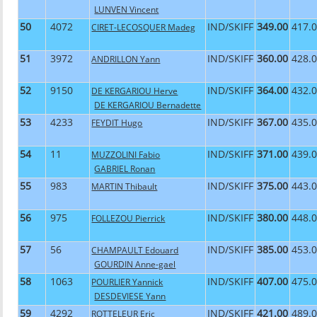
LUNVEN Vincent
50
4072
IND/SKIFF
349.00
417.
CIRET-LECOSQUER Madeg
51
3972
IND/SKIFF
360.00
428.
ANDRILLON Yann
52
9150
IND/SKIFF
364.00
432.
DE KERGARIOU Herve
DE KERGARIOU Bernadette
53
4233
IND/SKIFF
367.00
435.
FEYDIT Hugo
54
11
IND/SKIFF
371.00
439.
MUZZOLINI Fabio
GABRIEL Ronan
55
983
IND/SKIFF
375.00
443.
MARTIN Thibault
56
975
IND/SKIFF
380.00
448.
FOLLEZOU Pierrick
57
56
IND/SKIFF
385.00
453.
CHAMPAULT Edouard
GOURDIN Anne-gael
58
1063
IND/SKIFF
407.00
475.
POURLIER Yannick
DESDEVIESE Yann
59
4292
IND/SKIFF
421.00
489.
ROTTELEUR Eric