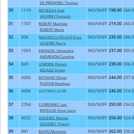
DE PREMOREL Thomas
30
1119
IND/SKIFF
198.00
266.
NICOLEAU Axel
VAUVRAY Francois
31
1747
IND/SKIFF
219.00
260.
ROBERT Mathilde
ROBERT Marie
32
836
IND/SKIFF
235.00
288.
NEGOESCU-PICAUD Enzo
LELIEVRE Pierre
33
1093
IND/SKIFF
237.00
305.
EMANUEL Alexandre
ANDREVON Caroline
34
843
IND/SKIFF
238.00
306.
LEMOINE Florent
DELAGE Simon
35
4266
IND/SKIFF
244.00
297.
BATHANY Olivier
PLISSON Matthieu
36
4406
IND/SKIFF
246.00
314.
LEHTINEN LEURI
37
2764
IND/SKIFF
250.00
294.
CLORENNEC Loic
RAPEAUD Anne claire
38
4532
IND/SKIFF
256.00
324.
GOUEREC Marine
GOUEREC Thierry
39
841
IND/SKIFF
262.00
330.
BLAYO Morgann