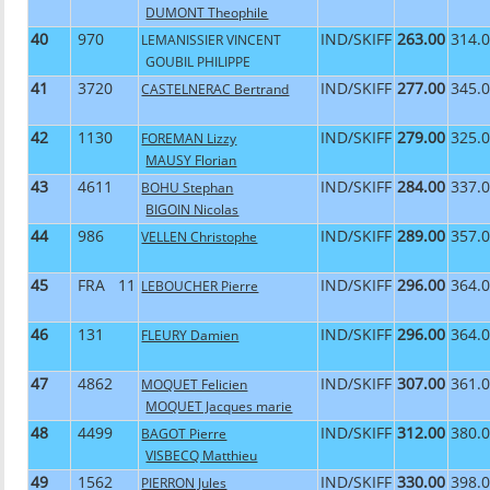
DUMONT Theophile
40
970
IND/SKIFF
263.00
314.
LEMANISSIER VINCENT
GOUBIL PHILIPPE
41
3720
IND/SKIFF
277.00
345.
CASTELNERAC Bertrand
42
1130
IND/SKIFF
279.00
325.
FOREMAN Lizzy
MAUSY Florian
43
4611
IND/SKIFF
284.00
337.
BOHU Stephan
BIGOIN Nicolas
44
986
IND/SKIFF
289.00
357.
VELLEN Christophe
45
FRA 11
IND/SKIFF
296.00
364.
LEBOUCHER Pierre
46
131
IND/SKIFF
296.00
364.
FLEURY Damien
47
4862
IND/SKIFF
307.00
361.
MOQUET Felicien
MOQUET Jacques marie
48
4499
IND/SKIFF
312.00
380.
BAGOT Pierre
VISBECQ Matthieu
49
1562
IND/SKIFF
330.00
398.
PIERRON Jules