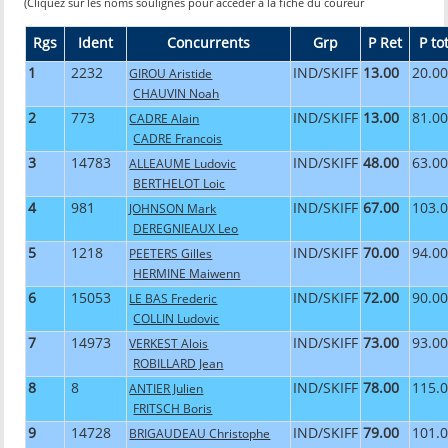
(Cliquez sur les noms soulignés pour accéder à la fiche du coureur
Rgs
Ident
Concurrents
Grp
P Ret
P to
1
2232
IND/SKIFF
13.00
20.0
GIROU Aristide
CHAUVIN Noah
2
773
IND/SKIFF
13.00
81.0
CADRE Alain
CADRE Francois
3
14783
IND/SKIFF
48.00
63.0
ALLEAUME Ludovic
BERTHELOT Loic
4
981
IND/SKIFF
67.00
103.
JOHNSON Mark
DEREGNIEAUX Leo
5
1218
IND/SKIFF
70.00
94.0
PEETERS Gilles
HERMINE Maiwenn
6
15053
IND/SKIFF
72.00
90.0
LE BAS Frederic
COLLIN Ludovic
7
14973
IND/SKIFF
73.00
93.0
VERKEST Alois
ROBILLARD Jean
8
8
IND/SKIFF
78.00
115.
ANTIER Julien
FRITSCH Boris
9
14728
IND/SKIFF
79.00
101.
BRIGAUDEAU Christophe