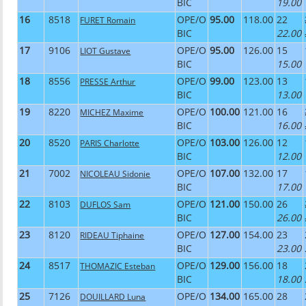
BIC
19.00
16
8518
OPE/O
95.00
118.00
22
FURET Romain
BIC
22.00
17
9106
OPE/O
95.00
126.00
15
LIOT Gustave
BIC
15.00
18
8556
OPE/O
99.00
123.00
13
PRESSE Arthur
BIC
13.00
19
8220
OPE/O
100.00
121.00
16
MICHEZ Maxime
BIC
16.00
20
8520
OPE/O
103.00
126.00
12
PARIS Charlotte
BIC
12.00
21
7002
OPE/O
107.00
132.00
17
NICOLEAU Sidonie
BIC
17.00
22
8103
OPE/O
121.00
150.00
26
DUFLOS Sam
BIC
26.00
23
8120
OPE/O
127.00
154.00
23
RIDEAU Tiphaine
BIC
23.00
24
8517
OPE/O
129.00
156.00
18
THOMAZIC Esteban
BIC
18.00
25
7126
OPE/O
134.00
165.00
28
DOUILLARD Luna