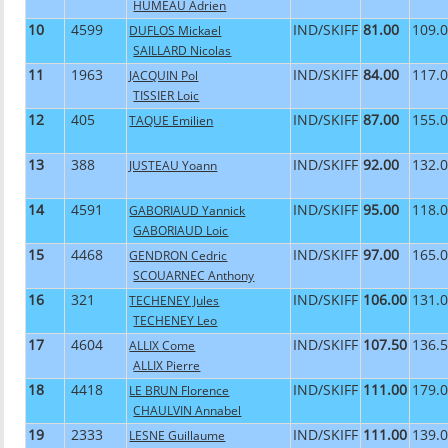
HUMEAU Adrien
10
4599
IND/SKIFF
81.00
109.
DUFLOS Mickael
SAILLARD Nicolas
11
1963
IND/SKIFF
84.00
117.
JACQUIN Pol
TISSIER Loic
12
405
IND/SKIFF
87.00
155.
TAQUE Emilien
13
388
IND/SKIFF
92.00
132.
JUSTEAU Yoann
14
4591
IND/SKIFF
95.00
118.
GABORIAUD Yannick
GABORIAUD Loic
15
4468
IND/SKIFF
97.00
165.
GENDRON Cedric
SCOUARNEC Anthony
16
321
IND/SKIFF
106.00
131.
TECHENEY Jules
TECHENEY Leo
17
4604
IND/SKIFF
107.50
136.
ALLIX Come
ALLIX Pierre
18
4418
IND/SKIFF
111.00
179.
LE BRUN Florence
CHAULVIN Annabel
19
2333
IND/SKIFF
111.00
139.
LESNE Guillaume