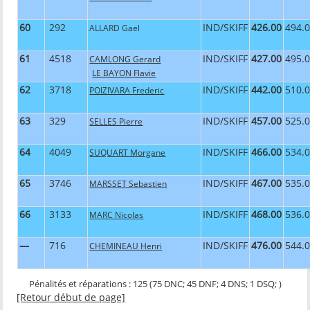
60
292
IND/SKIFF
426.00
494.
ALLARD Gael
61
4518
IND/SKIFF
427.00
495.
CAMLONG Gerard
LE BAYON Flavie
62
3718
IND/SKIFF
442.00
510.
POIZIVARA Frederic
63
329
IND/SKIFF
457.00
525.
SELLES Pierre
64
4049
IND/SKIFF
466.00
534.
SUQUART Morgane
65
3746
IND/SKIFF
467.00
535.
MARSSET Sebastien
66
3133
IND/SKIFF
468.00
536.
MARC Nicolas
—
716
IND/SKIFF
476.00
544.
CHEMINEAU Henri
Pénalités et réparations : 125 (75 DNC; 45 DNF; 4 DNS; 1 DSQ; )
[Retour début de page]