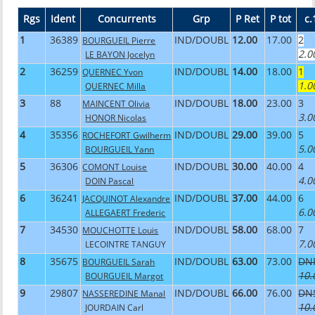
Rgs
Ident
Concurrents
Grp
P Ret
P tot
c.
1
36389
IND/DOUBL
12.00
17.00
2
BOURGUEIL Pierre
2.0
LE BAYON Jocelyn
2
36259
IND/DOUBL
14.00
18.00
1
QUERNEC Yvon
1.0
QUERNEC Milla
3
88
IND/DOUBL
18.00
23.00
3
MAINCENT Olivia
3.0
HONOR Nicolas
4
35356
IND/DOUBL
29.00
39.00
5
ROCHEFORT Gwilherm
5.0
BOURGUEIL Yann
5
36306
IND/DOUBL
30.00
40.00
4
COMONT Louise
4.0
DOIN Pascal
6
36241
IND/DOUBL
37.00
44.00
6
JACQUINOT Alexandre
6.0
ALLEGAERT Frederic
7
34530
IND/DOUBL
58.00
68.00
7
MOUCHOTTE Louis
7.0
LECOINTRE TANGUY
8
35675
IND/DOUBL
63.00
73.00
DN
BOURGUEIL Sarah
10.
BOURGUEIL Margot
9
29807
IND/DOUBL
66.00
76.00
DN
NASSEREDINE Manal
10.
JOURDAIN Carl