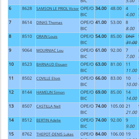
BIC
5.00
6
8628
OPE/O
34.00
48.00
4
SAMSON LE PRIOL Victor
BIC
4.00
7
8614
OPE/O
41.00
53.00
8
DINAS Thomas
BIC
8.00
8
8510
OPE/O
54.00
85.00
DNF
ORAIN Louis
BIC
31.00
9
9064
OPE/O
61.00
92.00
7
MOURNIAC Lou
BIC
7.00
10
8523
OPE/O
63.00
81.00
11
BARNAUD Elouan
BIC
11.00
11
8502
OPE/O
66.00
83.00
10
COVILLE Eliott
BIC
10.00
12
8144
OPE/O
69.00
85.00
14
HAMELIN Simon
BIC
14.00
13
8507
OPE/O
74.00
105.00
21
CASTILLA Nell
BIC
21.00
14
8512
OPE/O
74.00
92.00
9
BERTIN Adelie
BIC
9.00
15
8762
OPE/O
84.00
106.00
19
THEPOT-DENIS Lukas