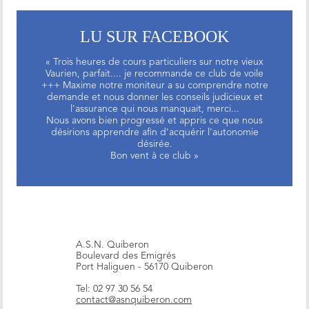
LU SUR FACEBOOK
« Trois heures de cours particuliers sur notre vieux
Vaurien, parfait.... je recommande ce club de voile
+++ Maxime notre moniteur a su comprendre notre
demande et nous donner les conseils judicieux et
l'assurance qui nous manquait, merci...
Nous avons bien progressé et appris ce que nous
désirions apprendre afin d'acquérir l'autonomie
désirée.
Bon vent à ce club »
A.S.N. Quiberon
Boulevard des Emigrés
Port Haliguen - 56170 Quiberon
Tel: 02 97 30 56 54
contact@asnquiberon.com