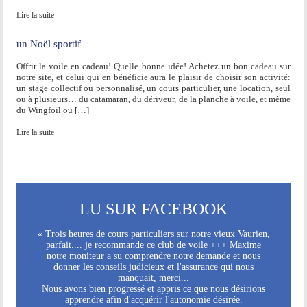
Lire la suite
un Noël sportif
Offrir la voile en cadeau! Quelle bonne idée! Achetez un bon cadeau sur
notre site, et celui qui en bénéficie aura le plaisir de choisir son activité:
un stage collectif ou personnalisé, un cours particulier, une location, seul
ou à plusieurs… du catamaran, du dériveur, de la planche à voile, et même
du Wingfoil ou […]
Lire la suite
LU SUR FACEBOOK
« Trois heures de cours particuliers sur notre vieux Vaurien,
parfait.... je recommande ce club de voile +++ Maxime
notre moniteur a su comprendre notre demande et nous
donner les conseils judicieux et l'assurance qui nous
manquait, merci...
Nous avons bien progressé et appris ce que nous désirions
apprendre afin d'acquérir l'autonomie désirée.