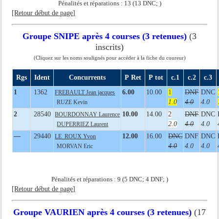
Pénalités et réparations : 13 (13 DNC; )
[Retour début de page]
Groupe SNIPE après 4 courses (3 retenues)
(3
inscrits)
(Cliquez sur les noms soulignés pour accéder à la fiche du coureur)
Rgs
Ident
Concurrents
P Ret
P tot
c.1
c.2
c.3
1
1362
6.00
10.00
1
DNF
DNC
FREBAULT Jean jacques
1.0
4.0
4.0
RUZE Kevin
2
28540
10.00
14.00
2
DNF
DNC
BOURDONNAY Laurence
2.0
4.0
4.0
DUPERRIEZ Laurent
—
29440
12.00
16.00
DNC
DNF
DNC
LE ROUX Yvon
4.0
4.0
4.0
MORVAN Eric
Pénalités et réparations : 9 (5 DNC; 4 DNF; )
[Retour début de page]
Groupe VAURIEN après 4 courses (3 retenues)
(17