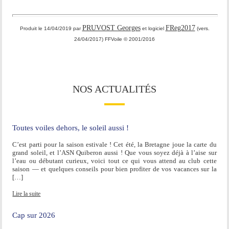
PRUVOST Georges
FReg2017
Produit le 14/04/2019 par
et logiciel
(vers.
24/04/2017) FFVoile © 2001/2016
NOS ACTUALITÉS
Toutes voiles dehors, le soleil aussi !
C’est parti pour la saison estivale ! Cet été, la Bretagne joue la carte du
grand soleil, et l’ASN Quiberon aussi ! Que vous soyez déjà à l’aise sur
l’eau ou débutant curieux, voici tout ce qui vous attend au club cette
saison — et quelques conseils pour bien profiter de vos vacances sur la
[…]
Lire la suite
Cap sur 2026