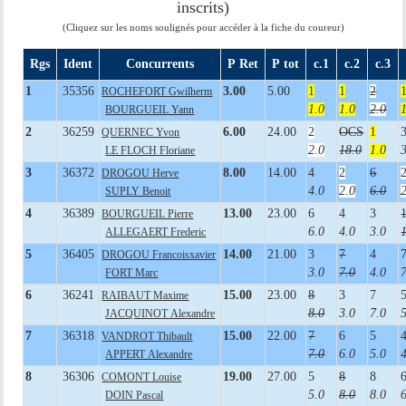
inscrits)
(Cliquez sur les noms soulignés pour accéder à la fiche du coureur)
Rgs
Ident
Concurrents
P Ret
P tot
c.1
c.2
c.3
1
35356
3.00
5.00
1
1
2
ROCHEFORT Gwilherm
1.0
1.0
2.0
BOURGUEIL Yann
2
36259
6.00
24.00
2
OCS
1
QUERNEC Yvon
2.0
18.0
1.0
LE FLOCH Floriane
3
36372
8.00
14.00
4
2
6
DROGOU Herve
4.0
2.0
6.0
SUPLY Benoit
4
36389
13.00
23.00
6
4
3
BOURGUEIL Pierre
6.0
4.0
3.0
ALLEGAERT Frederic
5
36405
14.00
21.00
3
7
4
DROGOU Francoisxavier
3.0
7.0
4.0
FORT Marc
6
36241
15.00
23.00
8
3
7
RAIBAUT Maxime
8.0
3.0
7.0
JACQUINOT Alexandre
7
36318
15.00
22.00
7
6
5
VANDROT Thibault
7.0
6.0
5.0
APPERT Alexandre
8
36306
19.00
27.00
5
8
8
COMONT Louise
5.0
8.0
8.0
DOIN Pascal