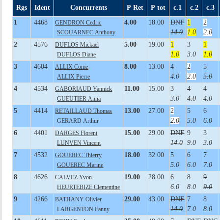
Rgs
Ident
Concurrents
P Ret
P tot
c.1
c.2
c.3
1
4468
4.00
18.00
DNF
1
2
GENDRON Cedric
14.0
1.0
2.0
SCOUARNEC Anthony
2
4576
5.00
19.00
1
3
1
DUFLOS Mickael
1.0
3.0
1.0
DUFLOS Diane
3
4604
8.00
13.00
4
2
5
ALLIX Come
4.0
2.0
5.0
ALLIX Pierre
4
4534
11.00
15.00
3
4
4
GABORIAUD Yannick
3.0
4.0
4.0
GUEUTIER Anna
5
4414
13.00
27.00
2
5
6
RETAILLAUD Thomas
2.0
5.0
6.0
GERARD Arthur
6
4401
15.00
29.00
DNF
9
3
DARGES Florent
14.0
9.0
3.0
LUNVEN Vincent
7
4532
18.00
32.00
5
6
7
GOUEREC Thierry
5.0
6.0
7.0
GOUEREC Marine
8
4626
19.00
28.00
6
8
9
CALVEZ Yvon
6.0
8.0
9.0
HEURTEBIZE Clementine
9
4266
29.00
43.00
DNF
7
8
BATHANY Olivier
14.0
7.0
8.0
LARGENTON Fanny