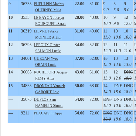
9
36335
22.00
31.00
9
5
9
PHEULPIN Matthis
9.0
5.0
9.0
QUERNEC Milla
10
3535
28.00
40.00
10
9
12
LE BAYON Jocelyn
10.0
9.0
12.0
BOURGUEIL Sarah
11
36319
31.00
49.00
11
10
10
LIEVRE Fabrice
11.0
10.0
10.0
MOINIER Arthur
12
36395
34.00
52.00
12
11
11
LEROUX Olivier
12.0
11.0
11.0
SALMON Lucile
13
34001
37.00
52.00
15
13
13
GUEGAN Yves
15.0
13.0
13.0
ORAIN Louis
14
36065
43.00
61.00
13
12
DNC
ROCHEFORT Jacques
13.0
12.0
18.0
REMY Alize
15
34855
50.00
68.00
14
DNF
DNC
DRONEAU Yannick
14.0
18.0
18.0
GABORIT Loic
—
35675
54.00
72.00
DNF
DNS
DNC
DUFLOS Sam
18.0
18.0
18.0
HAMELIN Simon
—
9211
54.00
72.00
DNC
DNC
DNC
PLACAIS Philippe
18.0
18.0
18.0