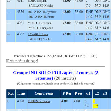
10
4611
35.00
49.00
7
DNF
DNC
BOHU Stephan
7.0
14.0
14.0
SAILLARD Nicolas
—
4556
42.00
56.00
DNF
DNF
DNC
DE LA BATIE Aymeric
14.0
14.0
14.0
DE LA BATIE Pierre
—
4081
42.00
56.00
DNC
DNS
DNC
MOLLOT Christian
14.0
14.0
14.0
MOLLOT Benjamin
—
4637
42.00
56.00
DNC
RET
DNC
LAVAREC Yvan
14.0
14.0
14.0
GUYODO Maelle
Pénalités et réparations : 22 (12 DNC; 8 DNF; 1 DNS; 1 RET; )
[Retour début de page]
Groupe IND SOLO FOIL après 2 courses (2
retenues)
(20 inscrits)
(Cliquez sur les noms soulignés pour accéder à la fiche du coureur)
Rgs
Ident
Concurrents
P Ret
P tot
c.1
c.2
c.3
1
4528
4.00
4.00
3
1
LODOS Fernando
3.0
1.0