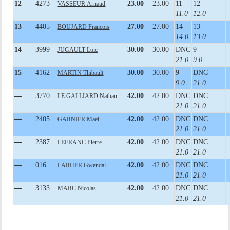
12
4273
23.00
23.00
11
12
VASSEUR Arnaud
11.0
12.0
13
4405
27.00
27.00
14
13
BOUJARD Francois
14.0
13.0
14
3999
30.00
30.00
DNC
9
JUGAULT Loic
21.0
9.0
15
4162
30.00
30.00
9
DNC
MARTIN Thibault
9.0
21.0
—
3770
42.00
42.00
DNC
DNC
LE GALLIARD Nathan
21.0
21.0
—
2405
42.00
42.00
DNC
DNC
GARNIER Mael
21.0
21.0
—
2387
42.00
42.00
DNC
DNC
LEFRANC Pierre
21.0
21.0
—
016
42.00
42.00
DNC
DNC
LARHER Gwendal
21.0
21.0
—
3133
42.00
42.00
DNC
DNC
MARC Nicolas
21.0
21.0