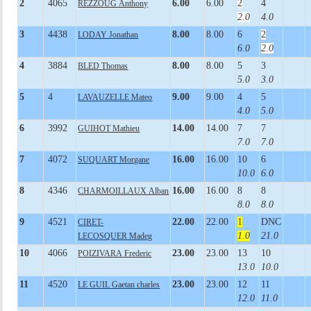
2
4065
6.00
6.00
2
4
REZZOUG Anthony
2.0
4.0
3
4438
8.00
8.00
6
2
LODAY Jonathan
6.0
2.0
4
3884
8.00
8.00
5
3
BLED Thomas
5.0
3.0
5
4
9.00
9.00
4
5
LAVAUZELLE Mateo
4.0
5.0
6
3992
14.00
14.00
7
7
GUIHOT Mathieu
7.0
7.0
7
4072
16.00
16.00
10
6
SUQUART Morgane
10.0
6.0
8
4346
16.00
16.00
8
8
CHARMOILLAUX Alban
8.0
8.0
9
4521
22.00
22.00
1
DNC
CIRET-
1.0
21.0
LECOSQUER Madeg
10
4066
23.00
23.00
13
10
POIZIVARA Frederic
13.0
10.0
11
4520
23.00
23.00
12
11
LE GUIL Gaetan charles
12.0
11.0