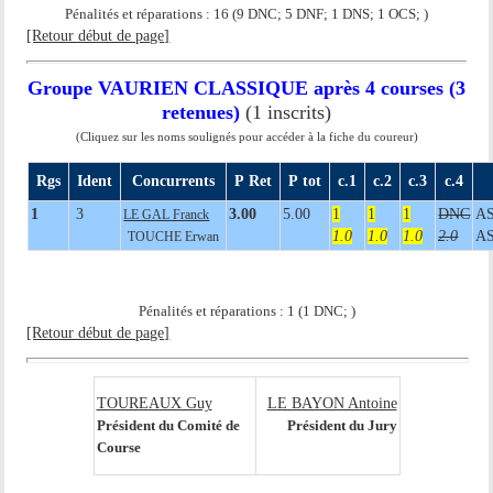
Pénalités et réparations : 16 (9 DNC; 5 DNF; 1 DNS; 1 OCS; )
[Retour début de page]
Groupe VAURIEN CLASSIQUE après 4 courses (3
retenues)
(1 inscrits)
(Cliquez sur les noms soulignés pour accéder à la fiche du coureur)
Rgs
Ident
Concurrents
P Ret
P tot
c.1
c.2
c.3
c.4
1
3
3.00
5.00
1
1
1
DNC
A
LE GAL Franck
1.0
1.0
1.0
2.0
A
TOUCHE Erwan
Pénalités et réparations : 1 (1 DNC; )
[Retour début de page]
TOUREAUX Guy
LE BAYON Antoine
Président du Comité de
Président du Jury
Course