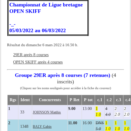
Championnat de Ligue bretagne
OPEN SKIFF
-_-
05/03/2022 au 06/03/2022
Résultat du dimanche 6 mars 2022 à 16.50 h.
29ER après 8 courses
OPEN SKIFF après 4 courses
Groupe 29ER après 8 courses (7 retenues)
(4
inscrits)
(Cliquez sur les noms soulignés pour accéder à la fiche du coureur)
Rgs
Ident
Concurrents
P Ret
P tot
c.1
c.2
c.3
c.4
1
9.00
13.00
1
4
2
2
33
JOHNSON Matthis
1.0
4.0
2.0
2.0
2
11.00
16.00
DNS
1
1
1
1348
BALY Gabin
5.0
1.0
1.0
1.0