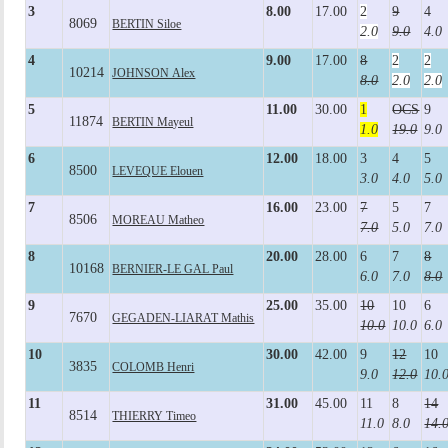
3
8.00
17.00
2
9
4
8069
BERTIN Siloe
2.0
9.0
4.0
4
9.00
17.00
8
2
2
10214
JOHNSON Alex
8.0
2.0
2.0
5
11.00
30.00
1
OCS
9
11874
BERTIN Mayeul
1.0
19.0
9.0
6
12.00
18.00
3
4
5
8500
LEVEQUE Elouen
3.0
4.0
5.0
7
16.00
23.00
7
5
7
8506
MOREAU Matheo
7.0
5.0
7.0
8
20.00
28.00
6
7
8
10168
BERNIER-LE GAL Paul
6.0
7.0
8.0
9
25.00
35.00
10
10
6
7670
GEGADEN-LIARAT Mathis
10.0
10.0
6.0
10
30.00
42.00
9
12
10
3835
COLOMB Henri
9.0
12.0
10.
11
31.00
45.00
11
8
14
8514
THIERRY Timeo
11.0
8.0
14.