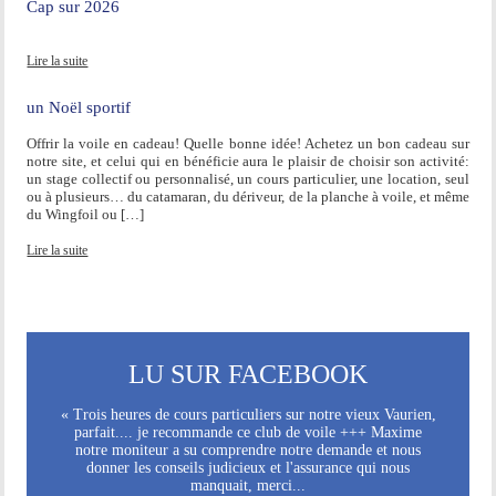
Cap sur 2026
Lire la suite
un Noël sportif
Offrir la voile en cadeau! Quelle bonne idée! Achetez un bon cadeau sur
notre site, et celui qui en bénéficie aura le plaisir de choisir son activité:
un stage collectif ou personnalisé, un cours particulier, une location, seul
ou à plusieurs… du catamaran, du dériveur, de la planche à voile, et même
du Wingfoil ou […]
Lire la suite
LU SUR FACEBOOK
« Trois heures de cours particuliers sur notre vieux Vaurien,
parfait.... je recommande ce club de voile +++ Maxime
notre moniteur a su comprendre notre demande et nous
donner les conseils judicieux et l'assurance qui nous
manquait, merci...