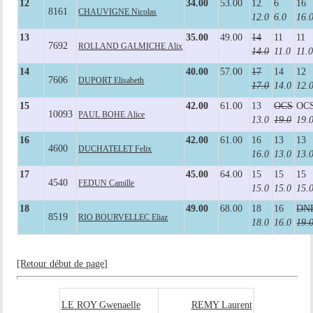
12
34.00
53.00
12
6
16
8161
CHAUVIGNE Nicolas
12.0
6.0
16.
13
35.00
49.00
14
11
11
7692
ROLLAND GALMICHE Alix
14.0
11.0
11.
14
40.00
57.00
17
14
12
7606
DUPORT Elisabeth
17.0
14.0
12.
15
42.00
61.00
13
OCS
OC
10093
PAUL BOHE Alice
13.0
19.0
19.
16
42.00
61.00
16
13
13
4600
DUCHATELET Felix
16.0
13.0
13.
17
45.00
64.00
15
15
15
4540
FEDUN Camille
15.0
15.0
15.
18
49.00
68.00
18
16
DN
8519
RIO BOURVELLEC Eliaz
18.0
16.0
19.
[Retour début de page]
LE ROY Gwenaelle
REMY Laurent