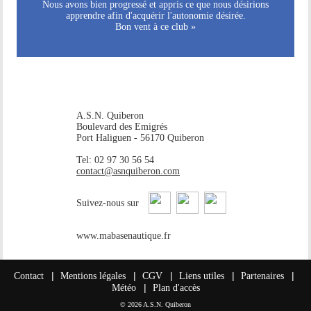
Nous avons bien progressé et appris ce que nous désirions
apprendre afin d'acquérir l'autonomie désirée.
Bon vent à ce club »
A.S.N. Quiberon
Boulevard des Emigrés
Port Haliguen - 56170 Quiberon
Tel: 02 97 30 56 54
contact@asnquiberon.com
Suivez-nous sur
www.mabasenautique.fr
|
|
|
|
|
Contact
Mentions légales
CGV
Liens utiles
Partenaires
|
Météo
Plan d'accès
© 2026 A.S.N. Quiberon