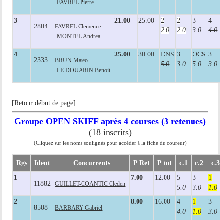
FAVREL Pierre
3
21.00
25.00
2
2
3
4
2804
FAVREL Clemence
2.0
2.0
3.0
4.0
MONTEL Andrea
4
25.00
30.00
DNS
3
OCS
3
2333
BRUN Mateo
5.0
3.0
5.0
3.0
LE DOUARIN Benoit
[Retour début de page]
Groupe OPEN SKIFF après 4 courses (3 retenues)
(18 inscrits)
(Cliquez sur les noms soulignés pour accéder à la fiche du coureur)
Rgs
Ident
Concurrents
P Ret
P tot
c.1
c.2
c.3
1
7.00
12.00
5
3
1
11882
GUILLET-COANTIC Cleden
5.0
3.0
1.0
2
8.00
16.00
4
1
3
8508
BARBARY Gabriel
4.0
1.0
3.0