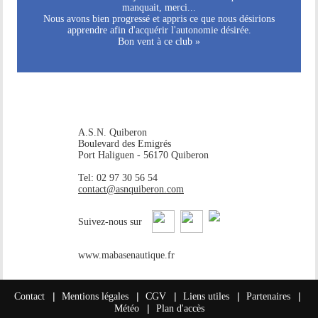
manquait, merci...
Nous avons bien progressé et appris ce que nous désirions
apprendre afin d'acquérir l'autonomie désirée.
Bon vent à ce club »
A.S.N. Quiberon
Boulevard des Emigrés
Port Haliguen - 56170 Quiberon
Tel: 02 97 30 56 54
contact@asnquiberon.com
Suivez-nous sur
www.mabasenautique.fr
|
|
|
|
|
Contact
Mentions légales
CGV
Liens utiles
Partenaires
|
Météo
Plan d'accès