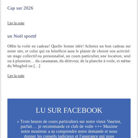
Cap sur 2026
Lire la suite
un Noël sportif
Offrir la voile en cadeau! Quelle bonne idée! Achetez un bon cadeau sur
notre site, et celui qui en bénéficie aura le plaisir de choisir son activité:
un stage collectif ou personnalisé, un cours particulier, une location, seul
ou à plusieurs… du catamaran, du dériveur, de la planche à voile, et même
du Wingfoil ou […]
Lire la suite
LU SUR FACEBOOK
« Trois heures de cours particuliers sur notre vieux Vaurien,
parfait.... je recommande ce club de voile +++ Maxime
notre moniteur a su comprendre notre demande et nous
donner les conseils judicieux et l'assurance qui nous