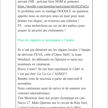
suivant (NB : préciser bien NOM et prénom)
https://doodle.com/meeting/participate/id/e922QgZa
Si problème avec le sondage DOODLE ou question,
appelez nous ou envoyez nous un mail pour nous
donner vos dispos, on trouvera une solution !
PS : nous recherchons au cas où des zodiacs pour
assurer la sécurité des événements !
Pour les régatiers et pratiquants à l’année,
Ils n’ont pas démérité sur les régates locales: l’équipe
de dériveur FEVA, celle d’Open Skiff, la team
Windsurf, les débutants en Optimist et aussi nos
moniteurs en catamaran.
Bravo à tous!! Ils ont bien représenté le Club! et
c’est pas fini! Go Go Go l’ASNQ!!!
Rendez vous de nouveau à partir du mercredi 8
novembre.
Nous continuons aussi de suivre et de soutenir nos
coureurs internationaux:
Tim Mourniac dans son projet olympique en cata
Nacra 17, Malo Quernec sur le circuit de Kite Surf,
Louise Comont pour sa préparation de la Mini